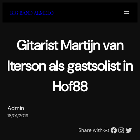
Ga
BIG BAND ALMELO
naar
de
inhoud
Gitarist Martijn van
Iterson als gastsolist in
Hof88
Admin
16/01/2019
Link
Facebook
Instagram
Twitter
Share with